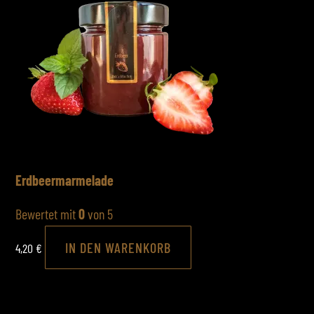
Erdbeermarmelade
Bewertet mit
0
von 5
IN DEN WARENKORB
4,20
€