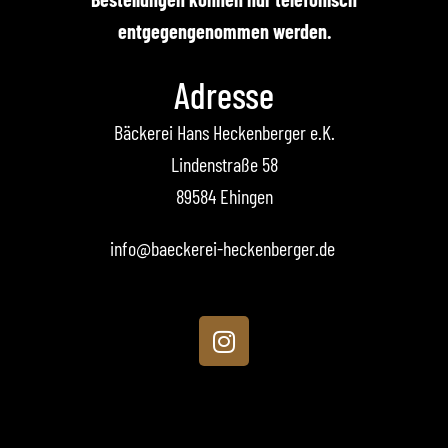
entgegengenommen werden.
Adresse
Bäckerei Hans Heckenberger e.K.
Lindenstraße 58
89584 Ehingen
info@baeckerei-heckenberger.de
I
n
s
t
a